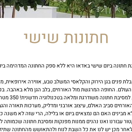
חתונות שישי
ת חתונה ביום שישי באדאו היא ללא ספק החתונה המדהימה ביו
לת פנים בגן הירוק והקלאסי המשלב טבע, אווירה אירופאית, 
העולם. החופה המרגשת מול האורחים, בלב הגן מלא באהבה. בכ
האווירה הופכת למסיב
ורחים סביב האולם, עיצוב אורבני ומדליק, מערכות תאורה והג
 מבינים האם הם נמצאים ביום או בלילה, הרי שזה לא משנה כי 
ר עבורנו ואנו נהנים ממנות מפנקות ומסיבת חתונה שכמותה ל
אחר מכן יש לנו את כל השבת לנוח ולהתאושש מהחתונה שתיזכ