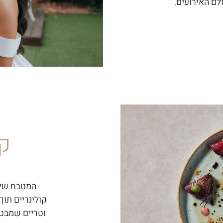
לם האירועים.
קו
המטבח של א
קולינריים תוך
וטריים שמבטי