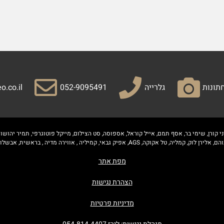
תונות
גלרייה
052-9095491
o.co.il
 קורן, שימי בר, אסף תמם, אייל קוראל, אספוסה, סט הצילום, מייקל פוטוגרפי, תמיר יהושוע,
, אווירה מדיה , בראשית, אבשלום זוהר , מיקי סויסה, פוני מסיקה, אלי לה בוהם.
מפת אתר
הצהרת נגישות
מדיניות פרטיות