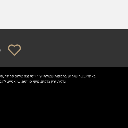
ח
באתר נעשה שימוש בתמונות שצולמו ע"י: יוסי נבון, צילום קמילה ,סיני
גדליה, גרין צלמים, מיקי סוויסה, שי אסייג, לה בוהם, אלירן לוק, קמליה, טל אקוקה, AGS, אפיק גבאי, קמיליה 