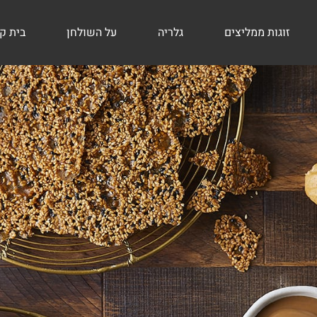
זוגות ממליצים
גלריה
על השולחן
בית ק